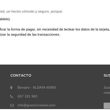
 Red, un hecho cómodo y seguro, porque:
blets).
icar la forma de pagar, sin necesidad de teclear los datos de la tarjeta,
izar la seguridad de las transacciones.
CONTACTO
SU
Bonaire - ALDAYA 46960
Susc
noti
657 181 963
info@grancircowow.com