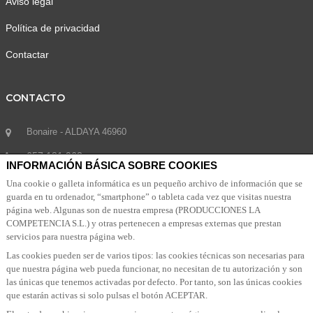
Aviso legal
Política de privacidad
Contactar
CONTACTO
Bonaire - ALDAYA 46960
657 181 963
INFORMACIÓN BÁSICA SOBRE COOKIES
info@grancircowow.com
Una cookie o galleta informática es un pequeño archivo de información que se
guarda en tu ordenador, “smartphone” o tableta cada vez que visitas nuestra
página web. Algunas son de nuestra empresa (PRODUCCIONES LA
COMPETENCIA S.L.) y otras pertenecen a empresas externas que prestan
SUSCRIBETE A NUESTRA NEWSLETTER
servicios para nuestra página web.
Las cookies pueden ser de varios tipos: las cookies técnicas son necesarias para
Suscribete a nuestra Newsletter para recibir las últimas noticias y ofertas
que nuestra página web pueda funcionar, no necesitan de tu autorización y son
las únicas que tenemos activadas por defecto. Por tanto, son las únicas cookies
que estarán activas si solo pulsas el botón ACEPTAR.