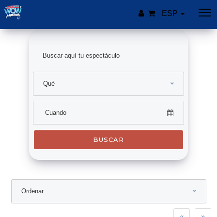
ESP
Qué
BUSCAR
Ordenar
Previous
Nex
«
»