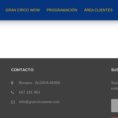
GRAN CIRCO WOW
PROGRAMACIÓN
ÁREA CLIENTES
CONTACTO
SU
Bonaire - ALDAYA 46960
Susc
noti
657 181 963
info@grancircowow.com